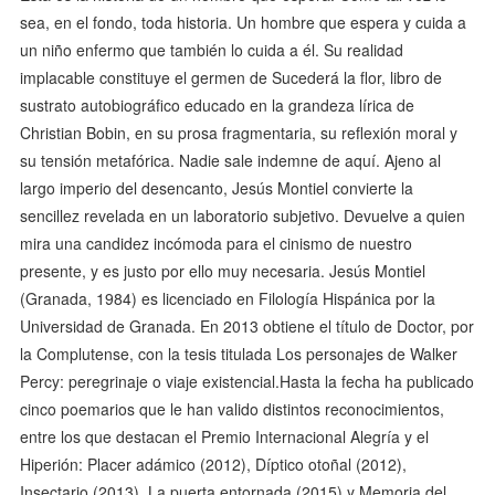
sea, en el fondo, toda historia. Un hombre que espera y cuida a
un niño enfermo que también lo cuida a él. Su realidad
implacable constituye el germen de Sucederá la flor, libro de
sustrato autobiográfico educado en la grandeza lírica de
Christian Bobin, en su prosa fragmentaria, su reflexión moral y
su tensión metafórica. Nadie sale indemne de aquí. Ajeno al
largo imperio del desencanto, Jesús Montiel convierte la
sencillez revelada en un laboratorio subjetivo. Devuelve a quien
mira una candidez incómoda para el cinismo de nuestro
presente, y es justo por ello muy necesaria. Jesús Montiel
(Granada, 1984) es licenciado en Filología Hispánica por la
Universidad de Granada. En 2013 obtiene el título de Doctor, por
la Complutense, con la tesis titulada Los personajes de Walker
Percy: peregrinaje o viaje existencial.Hasta la fecha ha publicado
cinco poemarios que le han valido distintos reconocimientos,
entre los que destacan el Premio Internacional Alegría y el
Hiperión: Placer adámico (2012), Díptico otoñal (2012),
Insectario (2013), La puerta entornada (2015) y Memoria del