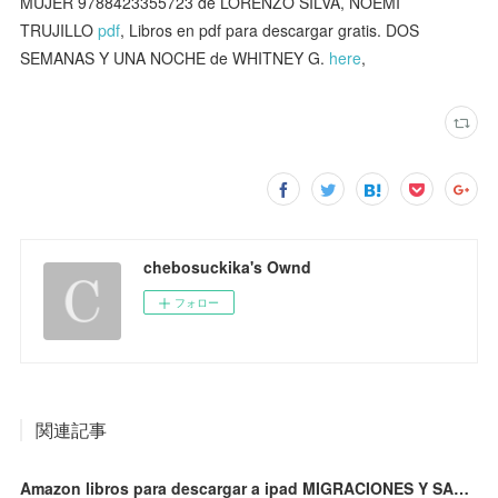
MUJER 9788423355723 de LORENZO SILVA, NOEMI
TRUJILLO
pdf
, Libros en pdf para descargar gratis. DOS
SEMANAS Y UNA NOCHE de WHITNEY G.
here
,
chebosuckika's Ownd
フォロー
関連記事
Amazon libros para descargar a ipad MIGRACIONES Y SALUD