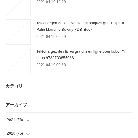
2021.04.19 10:00
Téléchargement de livres électroniques gratuits pour
Palm Madame Bovary PDB iBook
2021.04.19 09:59
Téléchargez des livres gratuits en ligne pour kobo P'tit
Loup 9782733855966
2021.04.19 09:58
カテゴリ
アーカイブ
2021
(
78
)
(
20
)
2020
(
75
)