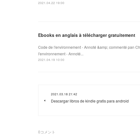
2021.04.22 19:00
Ebooks en anglais à télécharger gratuitement
Code de l'environnement - Annoté &amp; commenté pan Cha
l'environnement - Annoté...
2021.04.19 10:00
2021.03.18 21:42
Descargar libros de kindle gratis para android
0
コメント