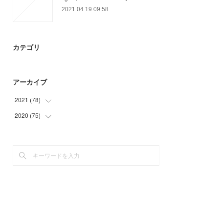
2021.04.19 09:58
カテゴリ
アーカイブ
2021
(
78
)
2020
(
75
(
20
)
)
(
31
)
(
6
)
(
6
)
(
18
)
(
21
)
(
21
)
(
30
)