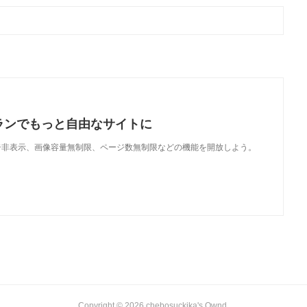
ランでもっと自由なサイトに
で、広告非表示、画像容量無制限、ページ数無制限などの機能を開放しよう。
Copyright ©
2026
chebosuckika's Ownd
.