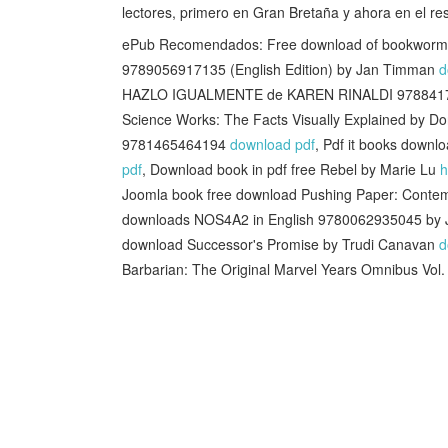
lectores, primero en Gran Bretaña y ahora en el r
ePub Recomendados: Free download of bookworm 
9789056917135 (English Edition) by Jan Timman
d
HAZLO IGUALMENTE de KAREN RINALDI 978841
Science Works: The Facts Visually Explained by Dor
9781465464194
download pdf
, Pdf it books down
pdf
, Download book in pdf free Rebel by Marie Lu
h
Joomla book free download Pushing Paper: Conte
downloads NOS4A2 in English 9780062935045 by 
download Successor's Promise by Trudi Canavan
d
Barbarian: The Original Marvel Years Omnibus Vol.