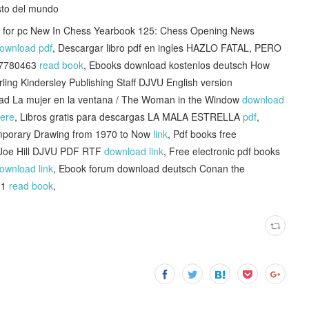
esto del mundo
for pc New In Chess Yearbook 125: Chess Opening News
ownload pdf
, Descargar libro pdf en ingles HAZLO FATAL, PERO
7780463
read book
, Ebooks download kostenlos deutsch How
ling Kindersley Publishing Staff DJVU English version
load La mujer en la ventana / The Woman in the Window
download
ere
, Libros gratis para descargas LA MALA ESTRELLA
pdf
,
mporary Drawing from 1970 to Now
link
, Pdf books free
Joe Hill DJVU PDF RTF
download link
, Free electronic pdf books
ownload link
, Ebook forum download deutsch Conan the
 1
read book
,