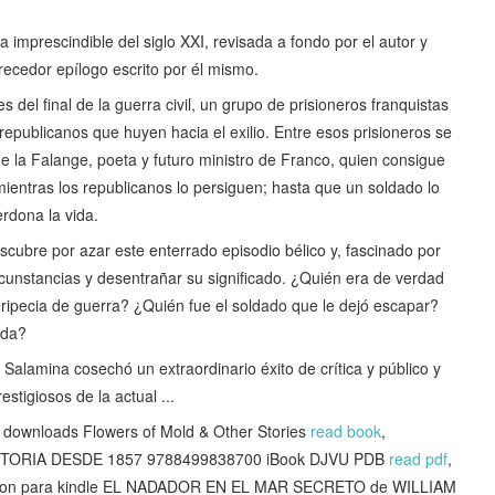
imprescindible del siglo XXI, revisada a fondo por el autor y
ecedor epílogo escrito por él mismo.
del final de la guerra civil, un grupo de prisioneros franquistas
 republicanos que huyen hacia el exilio. Entre esos prisioneros se
 la Falange, poeta y futuro ministro de Franco, quien consigue
ientras los republicanos lo persiguen; hasta que un soldado lo
erdona la vida.
cubre por azar este enterrado episodio bélico y, fascinado por
rcunstancias y desentrañar su significado. ¿Quién era de verdad
ipecia de guerra? ¿Quién fue el soldado que le dejó escapar?
ada?
Salamina cosechó un extraordinario éxito de crítica y público y
stigiosos de la actual ...
downloads Flowers of Mold & Other Stories
read book
,
 HISTORIA DESDE 1857 9788499838700 iBook DJVU PDB
read pdf
,
 Amazon para kindle EL NADADOR EN EL MAR SECRETO de WILLIAM