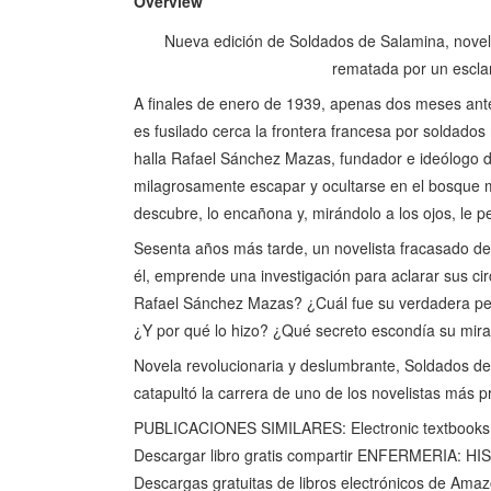
Overview
Nueva edición de Soldados de Salamina, novela 
rematada por un esclar
A finales de enero de 1939, apenas dos meses antes 
es fusilado cerca la frontera francesa por soldados
halla Rafael Sánchez Mazas, fundador e ideólogo de
milagrosamente escapar y ocultarse en el bosque m
descubre, lo encañona y, mirándolo a los ojos, le p
Sesenta años más tarde, un novelista fracasado des
él, emprende una investigación para aclarar sus ci
Rafael Sánchez Mazas? ¿Cuál fue su verdadera per
¿Y por qué lo hizo? ¿Qué secreto escondía su mir
Novela revolucionaria y deslumbrante, Soldados de 
catapultó la carrera de uno de los novelistas más pre
PUBLICACIONES SIMILARES: Electronic textbooks 
Descargar libro gratis compartir ENFERMERIA:
Descargas gratuitas de libros electrónicos de