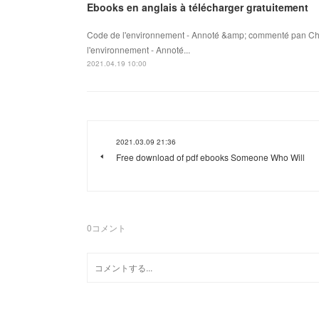
Ebooks en anglais à télécharger gratuitement
Code de l'environnement - Annoté &amp; commenté pan Cha
l'environnement - Annoté...
2021.04.19 10:00
2021.03.09 21:36
Free download of pdf ebooks Someone Who Will
0
コメント