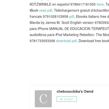
KOTZWINKLE en español 9788417181055
here
, T
iBook
read pdf
, Téléchargement gratuit d'échantil
francais 9791028103958
pdf
, Ebooks italiano free
Manila by James M. Scott English version 97803
para iPhone MANUAL DE EDUCACION TERAPEU
audiolibros para iPod Marketing Rebellion: The M
9781733553308
download pdf
, Download free boo
chebosuckika's Ownd
フォロー