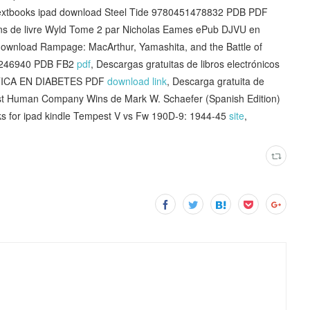
extbooks ipad download Steel Tide 9780451478832 PDB PDF
lons de livre Wyld Tome 2 par Nicholas Eames ePub DJVU en
 download Rampage: MacArthur, Yamashita, and the Battle of
93246940 PDB FB2
pdf
, Descargas gratuitas de libros electrónicos
TICA EN DIABETES PDF
download link
, Descarga gratuita de
ost Human Company Wins de Mark W. Schaefer (Spanish Edition)
ks for ipad kindle Tempest V vs Fw 190D-9: 1944-45
site
,